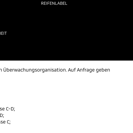
REIFENLABEL
EIT
en Überwachungsorganisation. Auf Anfrage geben
se C-D;
D;
se C;