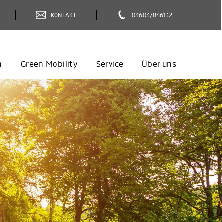
KONTAKT
03603/846132
n
Green Mobility
Service
Über uns