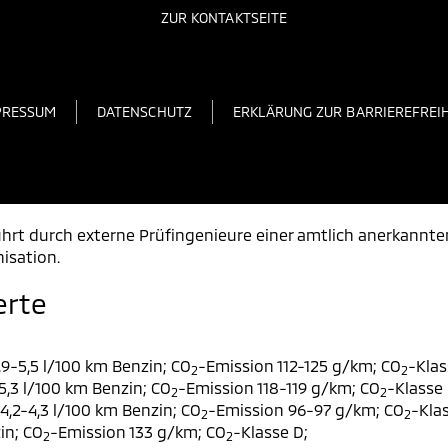
ZUR KONTAKTSEITE
PRESSUM
DATENSCHUTZ
ERKLÄRUNG ZUR BARRIEREFREIH
rt durch externe Prüfingenieure einer amtlich anerkannt
isation.
erte
9-5,5 l/100 km Benzin; CO
-Emission 112-125 g/km; CO
-Klas
2
2
,3 l/100 km Benzin; CO
-Emission 118-119 g/km; CO
-Klasse 
2
2
,2-4,3 l/100 km Benzin; CO
-Emission 96-97 g/km; CO
-Klas
2
2
in; CO
-Emission 133 g/km; CO
-Klasse D;
2
2