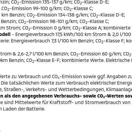
nzin; CO
-Emission 135-137 g/km; CO
-Klasse D-E;
2
2
; CO
-Emission 99-100 g/km; CO
-Klasse C;
2
2
0 km Benzin; CO
-Emission 134-138 g/km; CO
-Klasse D-E;
2
2
 Benzin; CO
-Emission 98-101 g/km; CO
-Klasse C;
2
2
 km Strom; CO
-Emission 0 g/km; CO
-Klasse A; kombinierte 
2
2
odell
- Energieverbrauch 17,5 kWh/100 km Strom & 2,0 l/100
erie: Energieverbrauch 7,3 l/100 km Benzin; CO
-Klasse F; k
2
trom & 2,6-2,7 l/100 km Benzin; CO
-Emission 60 g/km; CO
2
2
00km Benzin; CO
-Klasse E-F; kombinierte Werte. Elektrische
2
erte zu Verbrauch und CO₂-Emission sowie ggf. Angaben z
ie tatsächlichen Werte zum Verbrauch elektrischer Energie 
e, Straßen-, Verkehrs- und Wetterbedingungen, Klimaanlag
 als den angegebenen Verbrauchs- sowie CO₂-Werten sowi
 sind Mittelwerte für Kraftstoff- und Stromverbrauch von 
 Laden der Batterie.
.