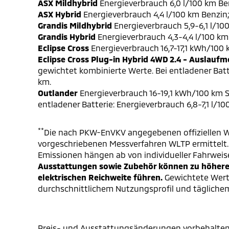
ASX Mildhybrid
Energieverbrauch 6,0 l/100 km Be
ASX Hybrid
Energieverbrauch 4,4 l/100 km Benzin
Grandis Mildhybrid
Energieverbrauch 5,9-6,1 l/10
Grandis Hybrid
Energieverbrauch 4,3-4,4 l/100 km
Eclipse Cross
Energieverbrauch 16,7-17,1 kWh/100
Eclipse Cross Plug-in Hybrid 4WD 2.4 - Auslaufm
gewichtet kombinierte Werte. Bei entladener Batt
km.
Outlander
Energieverbrauch 16-19,1 kWh/100 km S
entladener Batterie: Energieverbrauch 6,8-7,1 l/1
**
Die nach PKW-EnVKV angegebenen offiziellen W
vorgeschriebenen Messverfahren WLTP ermittelt. D
Emissionen hängen ab von individueller Fahrweis
Ausstattungen sowie Zubehör können zu höheren
elektrischen Reichweite führen.
Gewichtete Werte
durchschnittlichem Nutzungsprofil und täglichem
Preis- und Ausstattungsänderungen vorbehalten