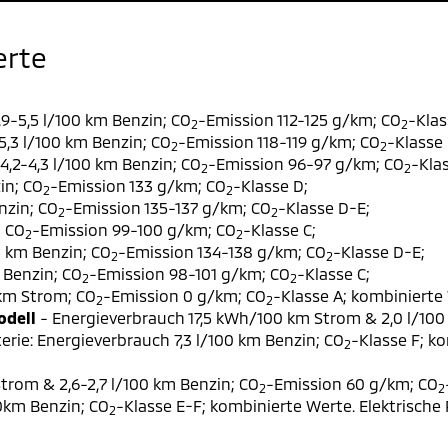
erte
9-5,5 l/100 km Benzin; CO
-Emission 112-125 g/km; CO
-Klas
2
2
,3 l/100 km Benzin; CO
-Emission 118-119 g/km; CO
-Klasse 
2
2
,2-4,3 l/100 km Benzin; CO
-Emission 96-97 g/km; CO
-Klas
2
2
in; CO
-Emission 133 g/km; CO
-Klasse D;
2
2
nzin; CO
-Emission 135-137 g/km; CO
-Klasse D-E;
2
2
; CO
-Emission 99-100 g/km; CO
-Klasse C;
2
2
0 km Benzin; CO
-Emission 134-138 g/km; CO
-Klasse D-E;
2
2
 Benzin; CO
-Emission 98-101 g/km; CO
-Klasse C;
2
2
 km Strom; CO
-Emission 0 g/km; CO
-Klasse A; kombinierte 
2
2
odell
- Energieverbrauch 17,5 kWh/100 km Strom & 2,0 l/100
erie: Energieverbrauch 7,3 l/100 km Benzin; CO
-Klasse F; k
2
trom & 2,6-2,7 l/100 km Benzin; CO
-Emission 60 g/km; CO
2
2
00km Benzin; CO
-Klasse E-F; kombinierte Werte. Elektrische
2