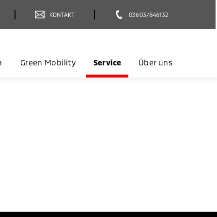
KONTAKT
03603/846132
n
Green Mobility
Service
Über uns