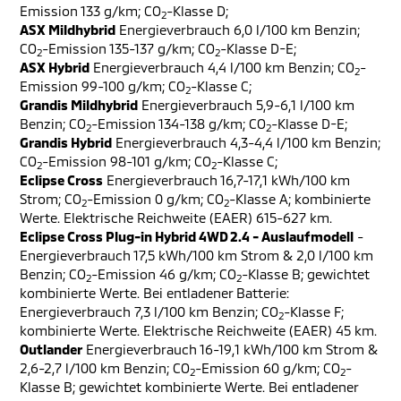
Emission 133 g/km; CO
-Klasse D;
2
ASX Mildhybrid
Energieverbrauch 6,0 l/100 km Benzin;
CO
-Emission 135-137 g/km; CO
-Klasse D-E;
2
2
ASX Hybrid
Energieverbrauch 4,4 l/100 km Benzin; CO
-
2
Emission 99-100 g/km; CO
-Klasse C;
2
Grandis Mildhybrid
Energieverbrauch 5,9-6,1 l/100 km
Benzin; CO
-Emission 134-138 g/km; CO
-Klasse D-E;
2
2
Grandis Hybrid
Energieverbrauch 4,3-4,4 l/100 km Benzin;
CO
-Emission 98-101 g/km; CO
-Klasse C;
2
2
Eclipse Cross
Energieverbrauch 16,7-17,1 kWh/100 km
Strom; CO
-Emission 0 g/km; CO
-Klasse A; kombinierte
2
2
Werte. Elektrische Reichweite (EAER) 615-627 km.
Eclipse Cross Plug-in Hybrid 4WD 2.4 - Auslaufmodell
-
Energieverbrauch 17,5 kWh/100 km Strom & 2,0 l/100 km
Benzin; CO
-Emission 46 g/km; CO
-Klasse B; gewichtet
2
2
kombinierte Werte. Bei entladener Batterie:
Energieverbrauch 7,3 l/100 km Benzin; CO
-Klasse F;
2
kombinierte Werte. Elektrische Reichweite (EAER) 45 km.
Outlander
Energieverbrauch 16-19,1 kWh/100 km Strom &
2,6-2,7 l/100 km Benzin; CO
-Emission 60 g/km; CO
-
2
2
Klasse B; gewichtet kombinierte Werte. Bei entladener