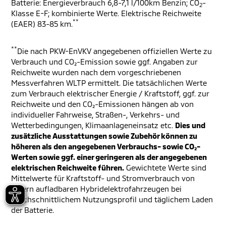
Batterie: Energieverbrauch 6,8-7,1 l/100km Benzin; CO
-
2
Klasse E-F; kombinierte Werte. Elektrische Reichweite
**
(EAER) 83-85 km.
**
Die nach PKW-EnVKV angegebenen offiziellen Werte zu
Verbrauch und CO₂-Emission sowie ggf. Angaben zur
Reichweite wurden nach dem vorgeschriebenen
Messverfahren WLTP ermittelt. Die tatsächlichen Werte
zum Verbrauch elektrischer Energie / Kraftstoff, ggf. zur
Reichweite und den CO₂-Emissionen hängen ab von
individueller Fahrweise, Straßen-, Verkehrs- und
Wetterbedingungen, Klimaanlageneinsatz etc.
Dies und
zusätzliche Ausstattungen sowie Zubehör können zu
höheren als den angegebenen Verbrauchs- sowie CO₂-
Werten sowie ggf. einer geringeren als der angegebenen
elektrischen Reichweite führen.
Gewichtete Werte sind
Mittelwerte für Kraftstoff- und Stromverbrauch von
extern aufladbaren Hybridelektrofahrzeugen bei
durchschnittlichem Nutzungsprofil und täglichem Laden
der Batterie.