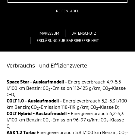
REIFENLABEL
IMPRESSUM
DATENSCHUTZ
ERKLÄRUNG ZUR BARRIEREFREIHEIT
Verbrauchs- und Effizienzwerte
Space Star - Auslaufmodell -
Energieverbrauch 4,9-5,5
l/100 km Benzin; CO
-Emission 112-125 g/km; CO
-Klasse
2
2
C-D;
COLT 1.0 - Auslaufmodell -
Energieverbrauch 5,2-5,3 l/100
km Benzin; CO
-Emission 118-119 g/km; CO
-Klasse D;
2
2
COLT Hybrid - Auslaufmodell -
Energieverbrauch 4,2-4,3
l/100 km Benzin; CO
-Emission 96-97 g/km; CO
-Klasse
2
2
C;
ASX 1.2 Turbo
Energieverbrauch 5,9 l/100 km Benzin; CO
-
2